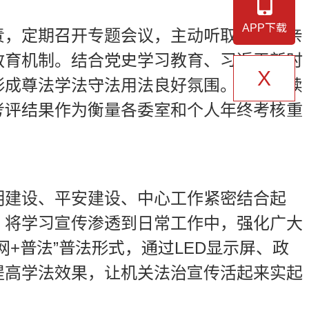
APP下载
责，定期召开专题会议，主动听取汇报，亲
教育机制。结合党史学习教育、习近平新时
X
形成尊法学法守法用法良好氛围。
三是
持续
考评结果作为衡量各委室和个人年终考核重
明建设、平安建设、中心工作紧密结合起
，将学习宣传渗透到日常工作中，强化广大
+普法”普法形式，通过LED显示屏、政
提高学法效果，让机关法治宣传活起来实起