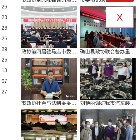
市政协主席陈锋调研城镇
市委书记鲍常勇督办市政
.26
化工作
协重点提案
X
.23
.26
.26
.29
政协第四届驻马店市委员
确山县政协联合督办重点
会常务委员会第三十次会
提案
.25
议
.13
.07
.27
市政协社会与法制委委员
刘艳丽调研我市汽车装备
读书交流活动展示
产业