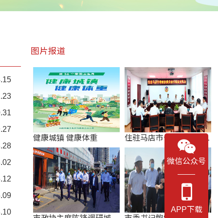
图片报道
.15
.23
.31
.27
健康城镇 健康体重
住驻马店市省政协委员读
.28
书座谈交流会
微信公众号
.02
.12
.09
APP下载
.10