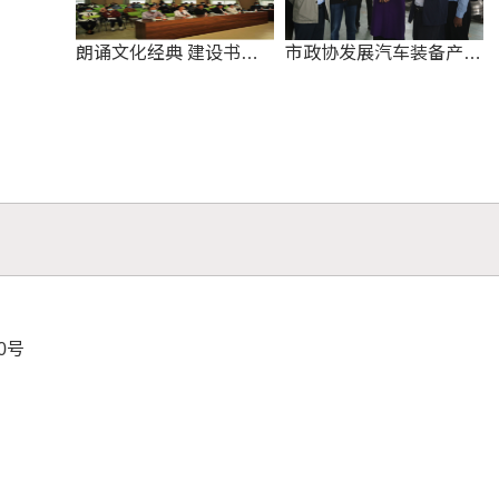
朗诵文化经典 建设书香
市政协发展汽车装备产业
政协
集群调研组 莅 临 确 山
70号